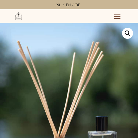
NL /
EN /
DE