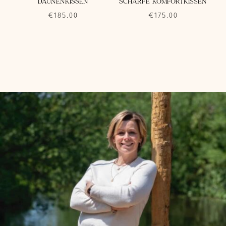
DAUNENKISSEN
SCHARFE KOMFORTKISSEN
€
185.00
€
175.00