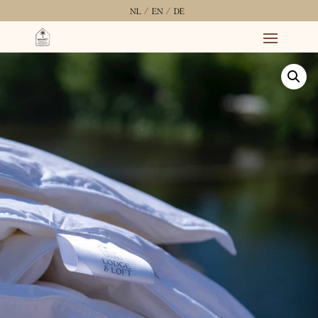
NL /
EN /
DE