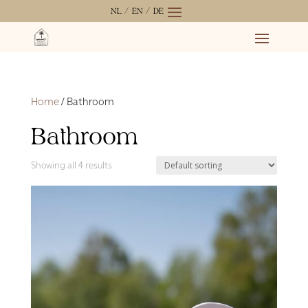
NL /
EN /
DE
Home
/ Bathroom
Bathroom
Showing all 4 results