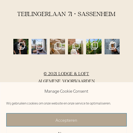
TEIJLINGERLAAN 71 • SASSENHEIM
© 2021 LODGE & LOFT
ALGEMENE VOORWAARDEN
PRIVACYVERKLARING
Manage Cookie Consent
DO’S & DON’TS
Wij gebruiken cookies om onze website en onze service te optimaliseren.
INVENTARIS
Accepteren
NL /
EN /
DE