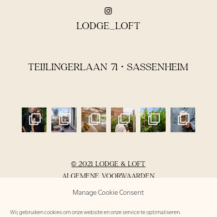
LODGE_LOFT
TEIJLINGERLAAN 71 • SASSENHEIM
© 2021 LODGE & LOFT
ALGEMENE VOORWAARDEN
PRIVACYVERKLARING
Manage Cookie Consent
DO’S & DON’TS
Wij gebruiken cookies om onze website en onze service te optimaliseren.
INVENTARIS