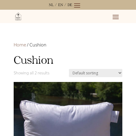
NL /
EN /
DE
Home
/ Cushion
Cushion
Showing all 2 results