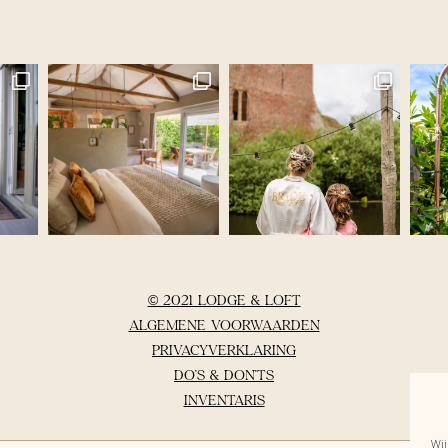
© 2021 LODGE & LOFT
ALGEMENE VOORWAARDEN
PRIVACYVERKLARING
DO’S & DON’TS
INVENTARIS
Wij