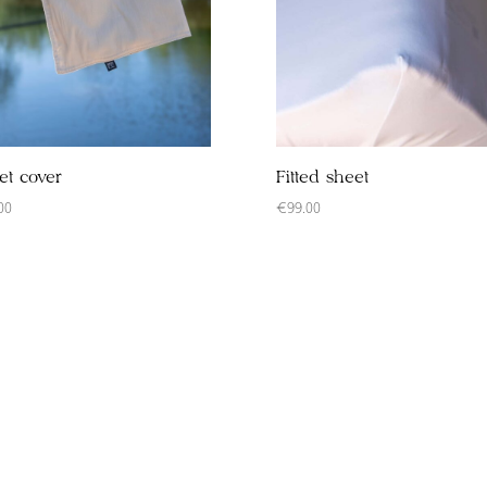
et cover
Fitted sheet
00
€
99.00