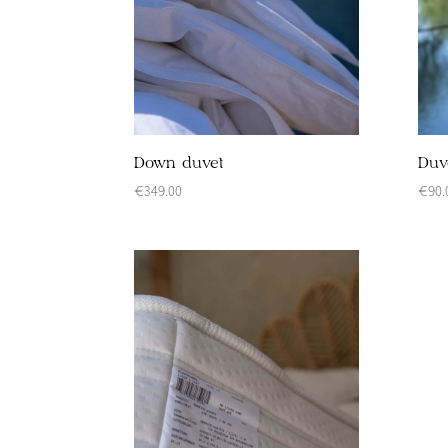
Down duvet
Duv
€
349.00
€
90.